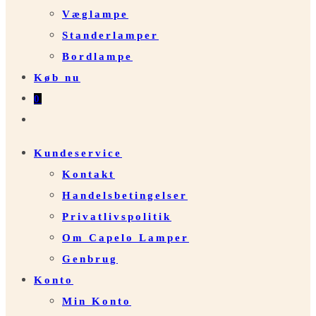
Væglampe
Standerlamper
Bordlampe
Køb nu
0
Toggle
website
Kundeservice
search
Kontakt
Handelsbetingelser
Privatlivspolitik
Om Capelo Lamper
Genbrug
Konto
Min Konto