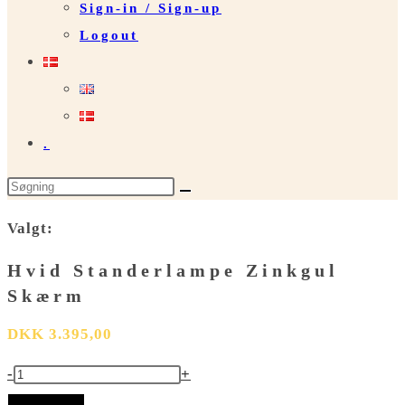
Sign-in / Sign-up
Logout
.
Search
this
Valgt:
website
Hvid Standerlampe Zinkgul
Skærm
DKK
3.395,00
Hvid
-
+
Standerlampe
Tilføj til kurv