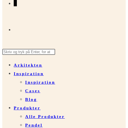
0
Toggle
Search
Press
website
this
Escape
Arkitekten
website
to
Inspiration
close
search
Inspiration
the
Cases
search
Blog
panel.
Produkter
Alle Produkter
Pendel