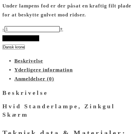
Under lampens fod er der påsat en kraftig filt plade
for at beskytte gulvet mod ridser.
Hvid
-
+
Standerlampe
TILFØJ TIL KURV
Zinkgul
Skærm
Beskrivelse
antal
Yderligere information
Anmeldelser (0)
Beskrivelse
Hvid Standerlampe, Zinkgul
Skærm
Teknisk data & Materialer: