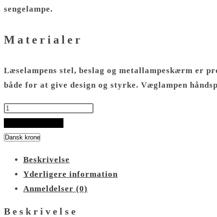
sengelampe
.
Materialer
Læselampens
stel, beslag og metallampeskærm er pr
både for at give design og styrke. Væglampen hånds
Sort
Væglampe
TILFØJ TIL KURV
Grøn
Skærm
Beskrivelse
antal
Yderligere information
Anmeldelser (0)
Beskrivelse