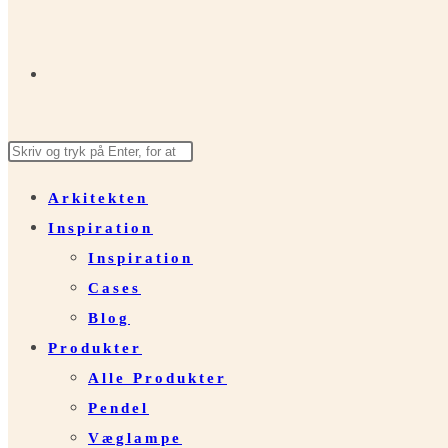
Toggle
Search
Press
website
this
Escape
Arkitekten
website
to
Inspiration
close
search
Inspiration
the
Cases
search
Blog
panel.
Produkter
Alle Produkter
Pendel
Væglampe