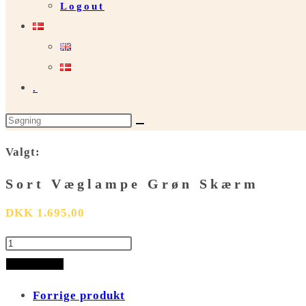
Logout
.
Search
this
Valgt:
website
Sort Væglampe Grøn Skærm
DKK
1.695,00
Sort
Væglampe
Tilføj til kurv
Grøn
Forrige produkt
Skærm