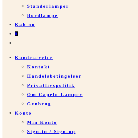
Standerlamper
Bordlampe
Køb nu
0
Toggle
website
Kundeservice
search
Kontakt
Handelsbetingelser
Privatlivspolitik
Om Capelo Lamper
Genbrug
Konto
Min Konto
Sign-in / Sign-up